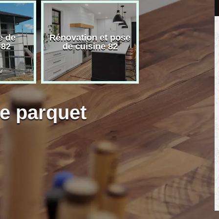
e de
Rénovation et pose
Carreleur pose
 82
de cuisine 82
carrelage 82
e parquet