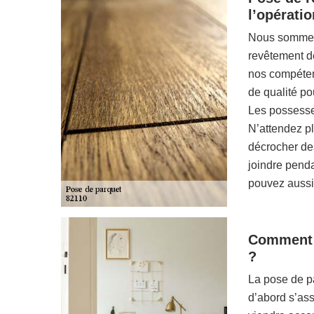
l’opératio
Nous sommes 
revêtement de
nos compéten
de qualité po
Les possesseu
N’attendez p
décrocher de
joindre penda
pouvez aussi v
Comment s
?
La pose de pa
d’abord s’ass