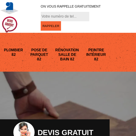
ON VOUS RAPPELLE GRATUITEMENT
PLOMBIER
POSE DE
RÉNOVATION
PEINTRE
82
PARQUET
SALLE DE
INTÉRIEUR
82
BAIN 82
82
DEVIS GRATUIT