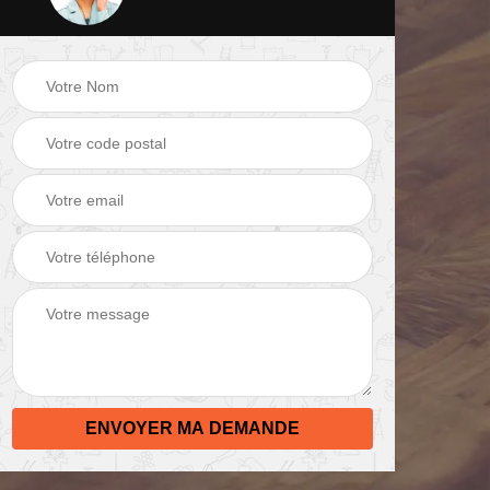
 de
Peinture mur 82
Electricien 82