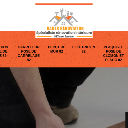
TION
CARRELEUR
PEINTURE
ELECTRICIEN
PLAQUISTE
E DE
POSE DE
MUR 82
82
POSE DE
E 82
CARRELAGE
CLOISON ET
82
PLACO 82