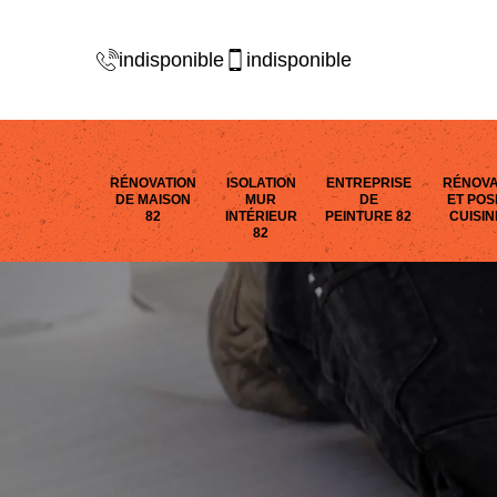
indisponible
indisponible
RÉNOVATION
ISOLATION
ENTREPRISE
RÉNOVA
DE MAISON
MUR
DE
ET POS
82
INTÉRIEUR
PEINTURE 82
CUISIN
82