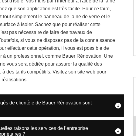
 est d'isoler vos murs par l'intérieur à l'aide de la laine
hez que son application est très facile. Pour ce faire,
 tout simplement le panneau de laine de verre et le
 surface à isoler. Sachez que pour réaliser cette
 n'est pas nécessaire de faire des travaux de
Toutefois, si vous ne disposez pas de la connaissance
ur effectuer cette opération, il vous est possible de
r à un professionnel, comme Bauer Rénovation. Une
ie vous sera dédiée pour assurer la qualité des
, à des tarifs compétitifs. Visitez son site web pour
 réalisations.
hargés de clientèle de Bauer Rénovation sont
quelles raisons les services de l’entreprise
priétaires ?