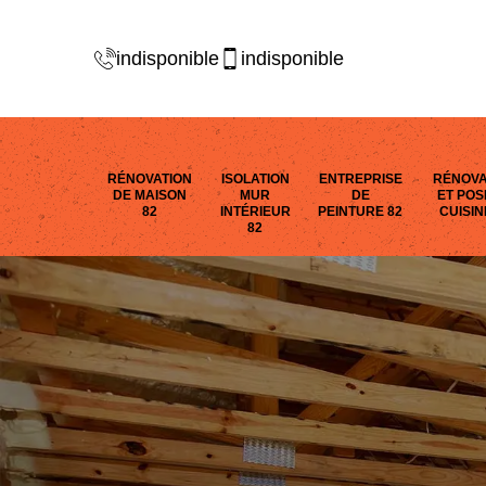
indisponible
indisponible
RÉNOVATION
ISOLATION
ENTREPRISE
RÉNOVA
DE MAISON
MUR
DE
ET POS
82
INTÉRIEUR
PEINTURE 82
CUISIN
82