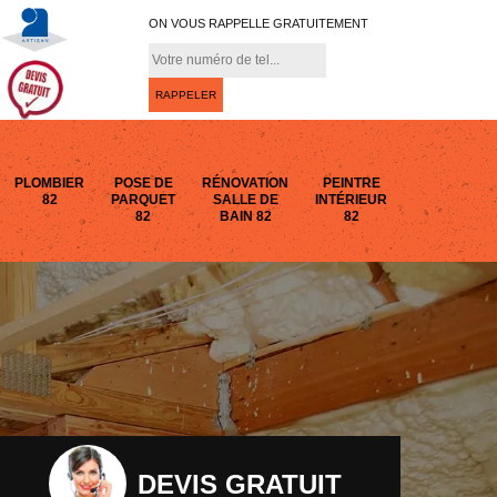
ON VOUS RAPPELLE GRATUITEMENT
PLOMBIER
POSE DE
RÉNOVATION
PEINTRE
82
PARQUET
SALLE DE
INTÉRIEUR
82
BAIN 82
82
DEVIS GRATUIT