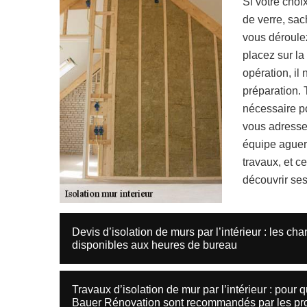
Si votre choix
de verre, sac
vous déroulez
placez sur la
opération, il
préparation. 
nécessaire po
vous adresse
équipe aguerr
travaux, et ce
découvrir ses
Devis d’isolation de murs par l’intérieur : les c
disponibles aux heures de bureau
Travaux d’isolation de mur par l’intérieur : pour 
Bauer Rénovation sont recommandés par les pro