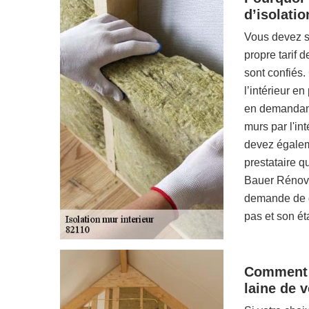
d’isolatio
Vous devez sa
propre tarif 
sont confiés.
l’intérieur en
en demandant 
murs par l'in
devez égaleme
prestataire q
Bauer Rénova
demande de de
pas et son ét
Comment p
laine de v