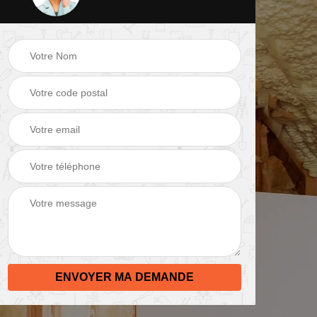
 de
Peinture mur 82
Electricien 82