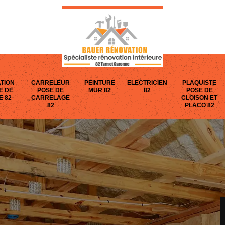
TION
CARRELEUR
PEINTURE
ELECTRICIEN
PLAQUISTE
E DE
POSE DE
MUR 82
82
POSE DE
E 82
CARRELAGE
CLOISON ET
82
PLACO 82