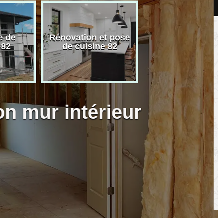
e de
Rénovation et pose
Carreleur pose
 82
de cuisine 82
carrelage 82
on mur intérieur