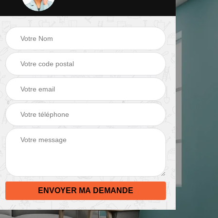
 de
Peinture mur 82
Electricien 82