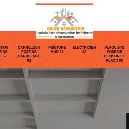
TION
CARRELEUR
PEINTURE
ELECTRICIEN
PLAQUISTE
E DE
POSE DE
MUR 82
82
POSE DE
E 82
CARRELAGE
CLOISON ET
82
PLACO 82