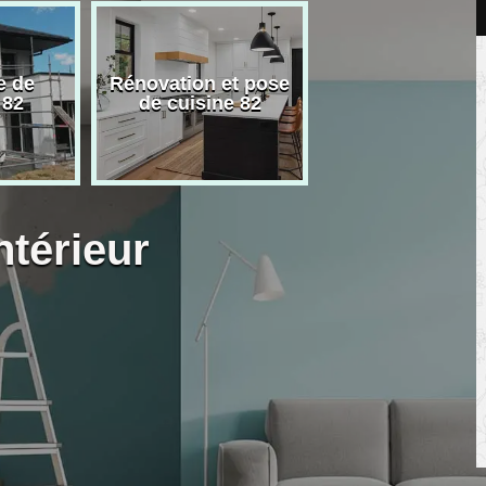
e de
Rénovation et pose
Carreleur pose
 82
de cuisine 82
carrelage 82
ntérieur