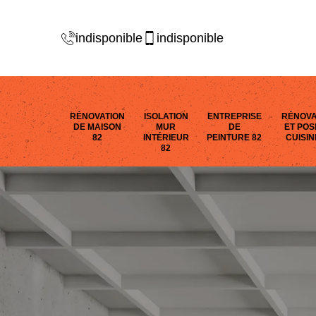
indisponible
indisponible
RÉNOVATION
ISOLATION
ENTREPRISE
RÉNOVA
DE MAISON
MUR
DE
ET POS
82
INTÉRIEUR
PEINTURE 82
CUISIN
82