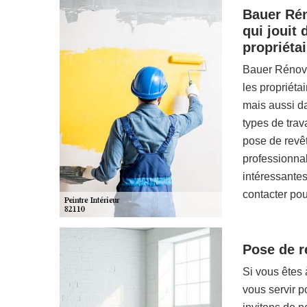
Bauer Rén
qui jouit
propriéta
Bauer Rénova
les propriéta
mais aussi da
types de trava
pose de revêt
professionnal
intéressantes
contacter pou
Pose de r
Si vous êtes 
vous servir p