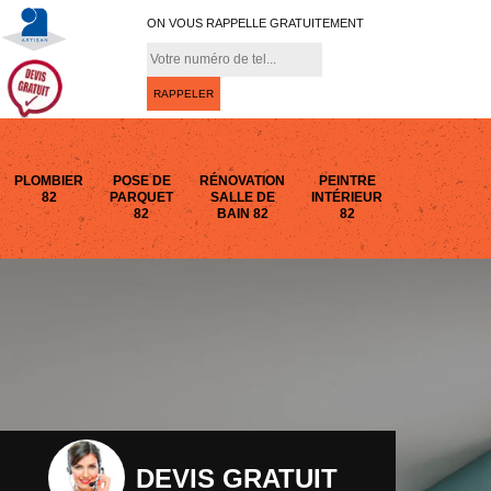
ON VOUS RAPPELLE GRATUITEMENT
PLOMBIER
POSE DE
RÉNOVATION
PEINTRE
82
PARQUET
SALLE DE
INTÉRIEUR
82
BAIN 82
82
DEVIS GRATUIT