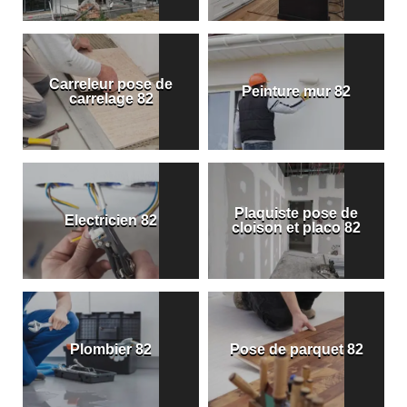
Carreleur pose de
Peinture mur 82
carrelage 82
Plaquiste pose de
Electricien 82
cloison et placo 82
Plombier 82
Pose de parquet 82