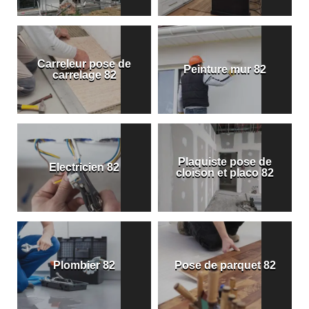
Carreleur pose de
Peinture mur 82
carrelage 82
Plaquiste pose de
Electricien 82
cloison et placo 82
Plombier 82
Pose de parquet 82