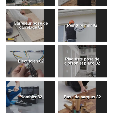
Carreleur pose de
Peinture mur 82
carrelage 82
Plaquiste pose de
Electricien 82
cloison et placo 82
Plombier 82
Pose de parquet 82