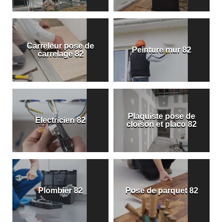
Carreleur pose de
Peinture mur 82
carrelage 82
Plaquiste pose de
Electricien 82
cloison et placo 82
Plombier 82
Pose de parquet 82