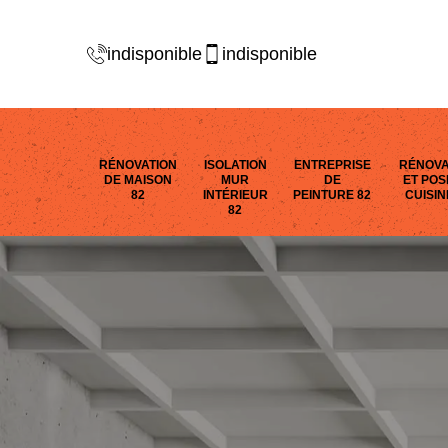
indisponible
indisponible
RÉNOVATION
ISOLATION
ENTREPRISE
RÉNOVA
DE MAISON
MUR
DE
ET POS
82
INTÉRIEUR
PEINTURE 82
CUISIN
82