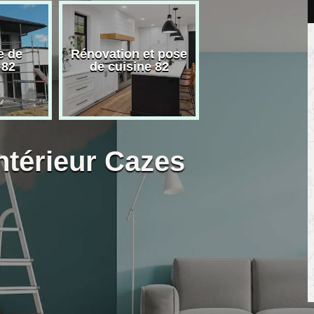
e de
Rénovation et pose
Carreleur pose
 82
de cuisine 82
carrelage 82
intérieur Cazes