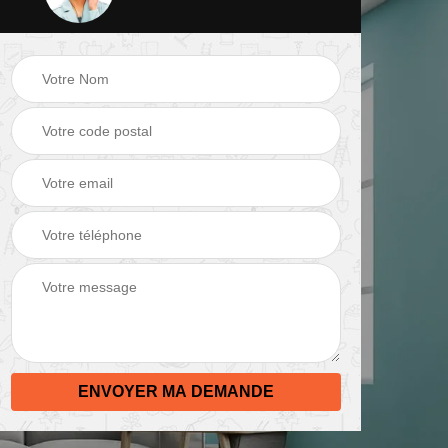
 de
Peinture mur 82
Electricien 82