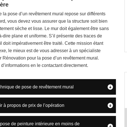
ière
e la pose d’un revêtement mural repose sur différents
ord, vous devez vous assurer que la structure soit bien
itement sèche et lisse. Le mur doit également être sans
-à-dire plane et uniforme. S’il présente des traces de
l doit impérativement être traité. Cette mission étant
e, le mieux est de vous adresser à un spécialiste
Rénovation pour la pose d’un revêtement mural.
d’informations en le contactant directement.
echnique de pose de revêtement mural
oir à propos de prix de l’opération
pose de peinture intérieure en moins de