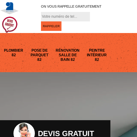
ON VOUS RAPPELLE GRATUITEMENT
PLOMBIER
POSE DE
RÉNOVATION
PEINTRE
82
PARQUET
SALLE DE
INTÉRIEUR
82
BAIN 82
82
DEVIS GRATUIT