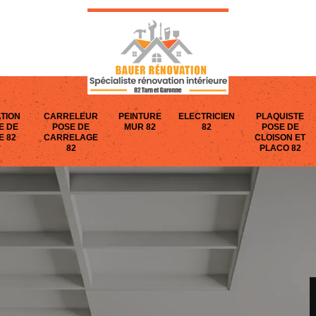
TION
CARRELEUR
PEINTURE
ELECTRICIEN
PLAQUISTE
E DE
POSE DE
MUR 82
82
POSE DE
E 82
CARRELAGE
CLOISON ET
82
PLACO 82