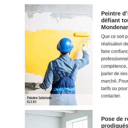
Peintre d’
défiant t
Mondena
Que ce soit p
réalisation d
faire confian
professionnel
compétence, 
parler de ses
marché. Pour
tarifs ou pou
contacter.
Pose de r
prodigués