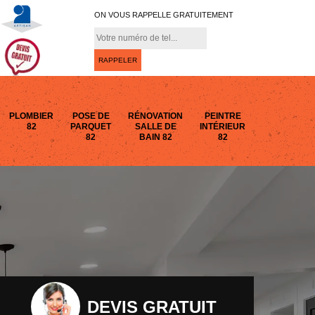
ON VOUS RAPPELLE GRATUITEMENT
PLOMBIER
POSE DE
RÉNOVATION
PEINTRE
82
PARQUET
SALLE DE
INTÉRIEUR
82
BAIN 82
82
DEVIS GRATUIT