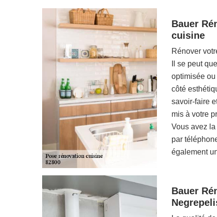
Bauer Rén
cuisine
Rénover votr
Il se peut qu
optimisée ou 
côté esthétiq
savoir-faire 
mis à votre pr
Vous avez la 
par téléphon
également une
Bauer Rén
Negrepeli