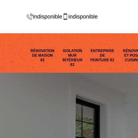
indisponible
indisponible
RÉNOVATION
ISOLATION
ENTREPRISE
RÉNOVA
DE MAISON
MUR
DE
ET POS
82
INTÉRIEUR
PEINTURE 82
CUISIN
82