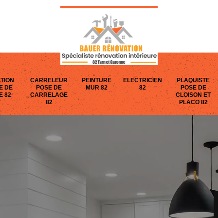
TION
CARRELEUR
PEINTURE
ELECTRICIEN
PLAQUISTE
E DE
POSE DE
MUR 82
82
POSE DE
E 82
CARRELAGE
CLOISON ET
82
PLACO 82