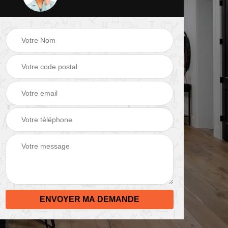
 de
Peinture mur 82
Electricien 82