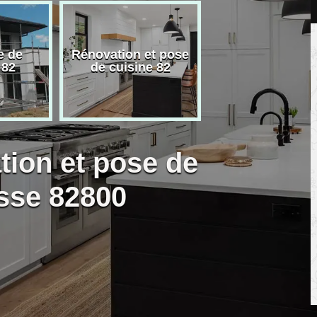
e de
Rénovation et pose
Carreleur pose
 82
de cuisine 82
carrelage 82
tion et pose de
isse 82800