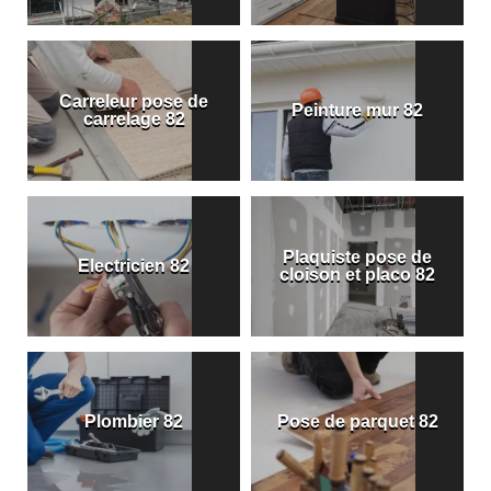
Carreleur pose de
Peinture mur 82
carrelage 82
Plaquiste pose de
Electricien 82
cloison et placo 82
Plombier 82
Pose de parquet 82