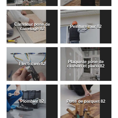
Carreleur pose de
Peinture mur 82
carrelage 82
Plaquiste pose de
Electricien 82
cloison et placo 82
Plombier 82
Pose de parquet 82