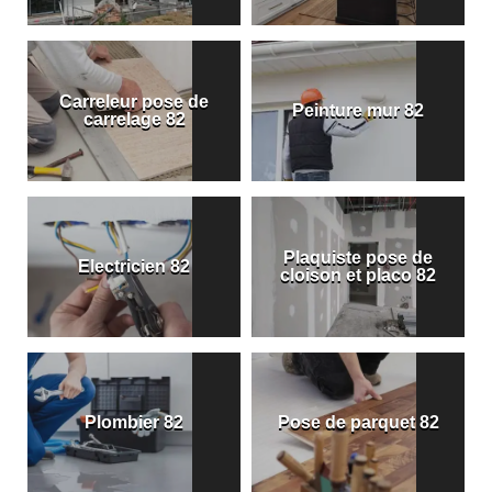
Carreleur pose de
Peinture mur 82
carrelage 82
Plaquiste pose de
Electricien 82
cloison et placo 82
Plombier 82
Pose de parquet 82