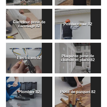
Carreleur pose de
Peinture mur 82
carrelage 82
Plaquiste pose de
Electricien 82
cloison et placo 82
Plombier 82
Pose de parquet 82