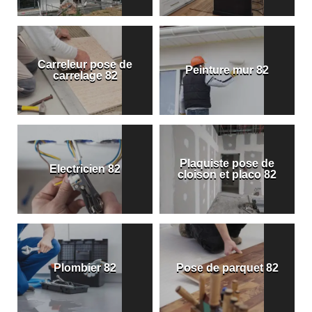
Carreleur pose de
Peinture mur 82
carrelage 82
Plaquiste pose de
Electricien 82
cloison et placo 82
Plombier 82
Pose de parquet 82