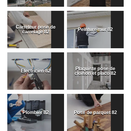
Carreleur pose de
Peinture mur 82
carrelage 82
Plaquiste pose de
Electricien 82
cloison et placo 82
Plombier 82
Pose de parquet 82