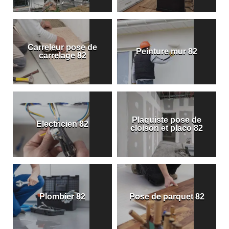
Carreleur pose de
Peinture mur 82
carrelage 82
Plaquiste pose de
Electricien 82
cloison et placo 82
Plombier 82
Pose de parquet 82