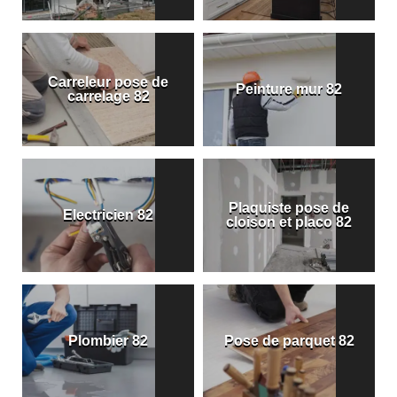
Carreleur pose de
Peinture mur 82
carrelage 82
Plaquiste pose de
Electricien 82
cloison et placo 82
Plombier 82
Pose de parquet 82