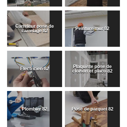
Carreleur pose de
Peinture mur 82
carrelage 82
Plaquiste pose de
Electricien 82
cloison et placo 82
Plombier 82
Pose de parquet 82