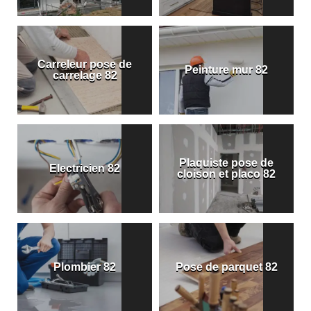
Carreleur pose de
Peinture mur 82
carrelage 82
Plaquiste pose de
Electricien 82
cloison et placo 82
Plombier 82
Pose de parquet 82