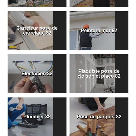
Carreleur pose de
Peinture mur 82
carrelage 82
Plaquiste pose de
Electricien 82
cloison et placo 82
Plombier 82
Pose de parquet 82