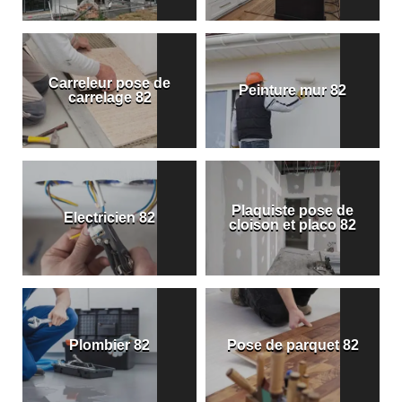
Carreleur pose de
Peinture mur 82
carrelage 82
Plaquiste pose de
Electricien 82
cloison et placo 82
Plombier 82
Pose de parquet 82