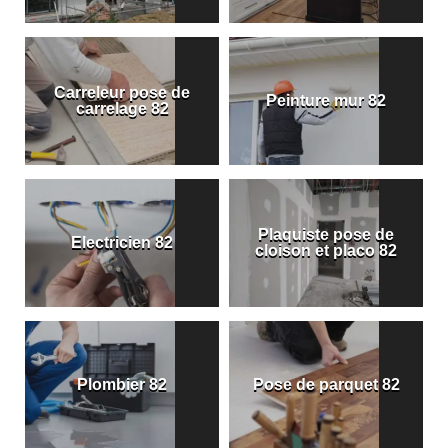
Carreleur pose de
Peinture mur 82
carrelage 82
Plaquiste pose de
Electricien 82
cloison et placo 82
Plombier 82
Pose de parquet 82