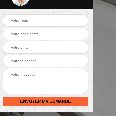
 de
Peinture mur 82
Electricien 82