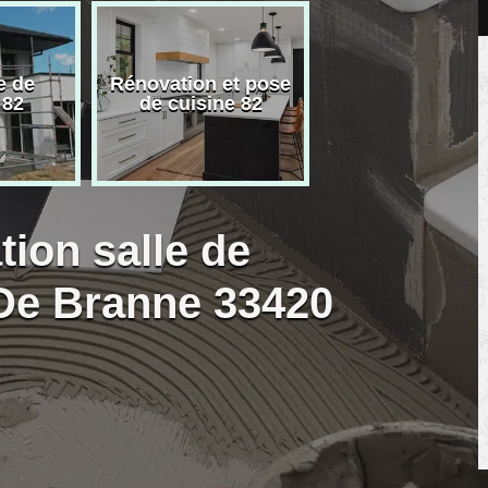
e de
Rénovation et pose
Carreleur pose
 82
de cuisine 82
carrelage 82
tion salle de
 De Branne 33420