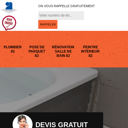
ON VOUS RAPPELLE GRATUITEMENT
PLOMBIER
POSE DE
RÉNOVATION
PEINTRE
82
PARQUET
SALLE DE
INTÉRIEUR
82
BAIN 82
82
DEVIS GRATUIT