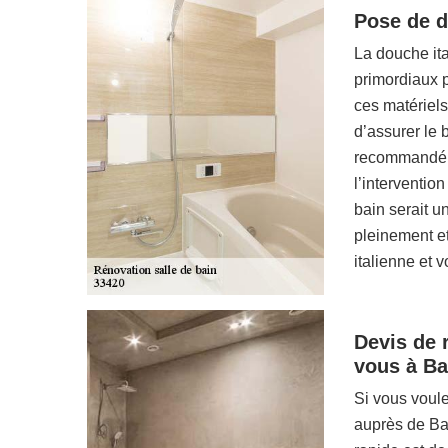
Pose de do
La douche ita
primordiaux p
ces matériels 
d’assurer le 
recommandé d
l’interventio
bain serait u
pleinement et
italienne et v
Devis de 
vous à Ba
Si vous voule
auprès de Ba