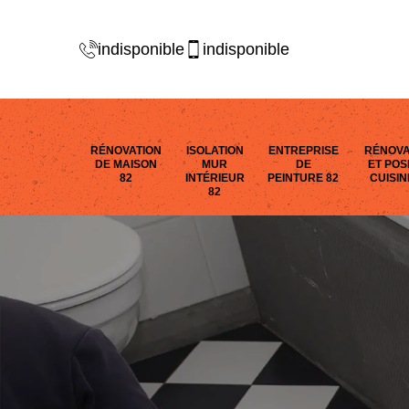
indisponible
indisponible
RÉNOVATION
ISOLATION
ENTREPRISE
RÉNOVA
DE MAISON
MUR
DE
ET POS
82
INTÉRIEUR
PEINTURE 82
CUISIN
82