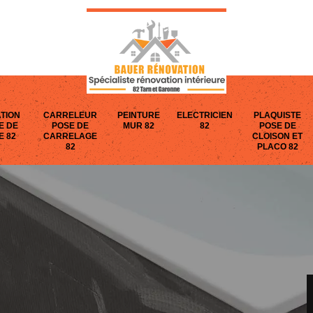
TION
CARRELEUR
PEINTURE
ELECTRICIEN
PLAQUISTE
E DE
POSE DE
MUR 82
82
POSE DE
E 82
CARRELAGE
CLOISON ET
82
PLACO 82