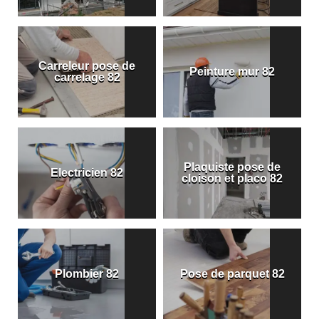
Carreleur pose de
Peinture mur 82
carrelage 82
Plaquiste pose de
Electricien 82
cloison et placo 82
Plombier 82
Pose de parquet 82