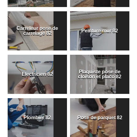
Carreleur pose de
Peinture mur 82
carrelage 82
Plaquiste pose de
Electricien 82
cloison et placo 82
Plombier 82
Pose de parquet 82