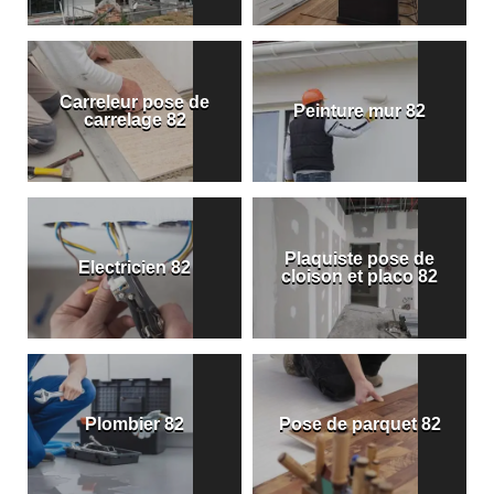
Carreleur pose de
Peinture mur 82
carrelage 82
Plaquiste pose de
Electricien 82
cloison et placo 82
Plombier 82
Pose de parquet 82