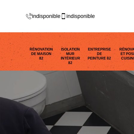
indisponible
indisponible
RÉNOVATION
ISOLATION
ENTREPRISE
RÉNOVA
DE MAISON
MUR
DE
ET POS
82
INTÉRIEUR
PEINTURE 82
CUISIN
82