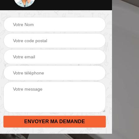
 de
Peinture mur 82
Electricien 82