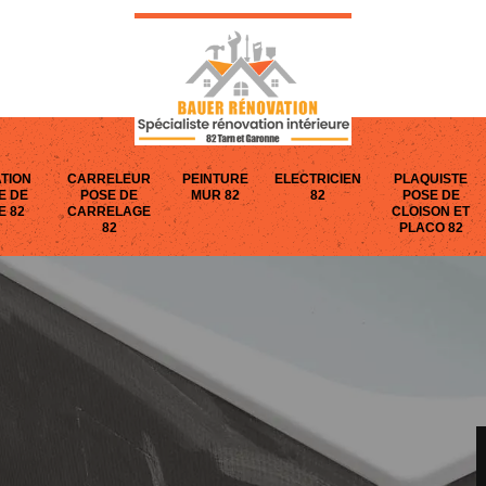
TION
CARRELEUR
PEINTURE
ELECTRICIEN
PLAQUISTE
E DE
POSE DE
MUR 82
82
POSE DE
E 82
CARRELAGE
CLOISON ET
82
PLACO 82