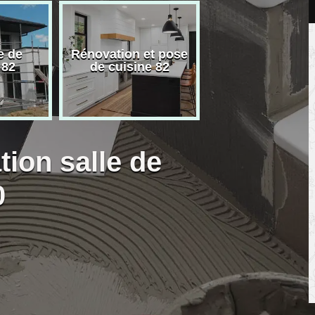
e de
Rénovation et pose
Carreleur pose
 82
de cuisine 82
carrelage 82
tion salle de
0