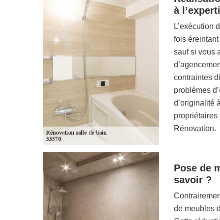
à l’expert
L’exécution d
fois éreintan
sauf si vous
d’agencement
contraintes d
problèmes d’é
d’originalité 
propriétaires
Rénovation.
Pose de me
savoir ?
Contrairemen
de meubles de