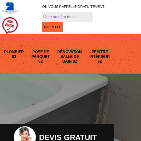
ON VOUS RAPPELLE GRATUITEMENT
PLOMBIER
POSE DE
RÉNOVATION
PEINTRE
82
PARQUET
SALLE DE
INTÉRIEUR
82
BAIN 82
82
DEVIS GRATUIT