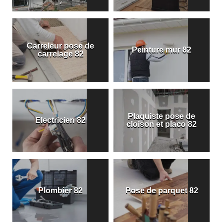
Carreleur pose de
Peinture mur 82
carrelage 82
Plaquiste pose de
Electricien 82
cloison et placo 82
Plombier 82
Pose de parquet 82