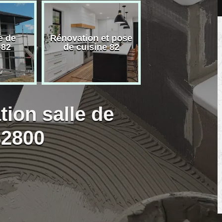
e de
Rénovation et pose
Carreleur pose
 82
de cuisine 82
carrelage 82
tion salle de
82800