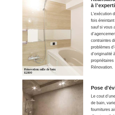
à l’expert
L’exécution d
fois éreintan
sauf si vous
d’agencement
contraintes d
problèmes d’é
d’originalité 
propriétaires
Rénovation.
Pose d'évi
Le cout d’une
de bain, vari
fournitures a