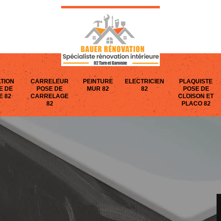
TION
CARRELEUR
PEINTURE
ELECTRICIEN
PLAQUISTE
E DE
POSE DE
MUR 82
82
POSE DE
E 82
CARRELAGE
CLOISON ET
82
PLACO 82