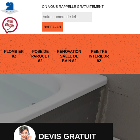
ON VOUS RAPPELLE GRATUITEMENT
PLOMBIER
POSE DE
RÉNOVATION
PEINTRE
82
PARQUET
SALLE DE
INTÉRIEUR
82
BAIN 82
82
DEVIS GRATUIT