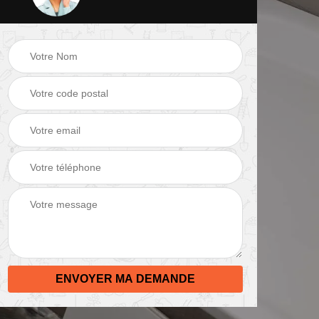
 de
Peinture mur 82
Electricien 82