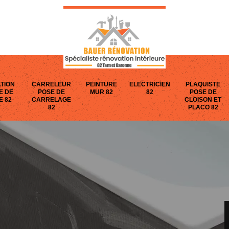
TION
CARRELEUR
PEINTURE
ELECTRICIEN
PLAQUISTE
E DE
POSE DE
MUR 82
82
POSE DE
E 82
CARRELAGE
CLOISON ET
82
PLACO 82