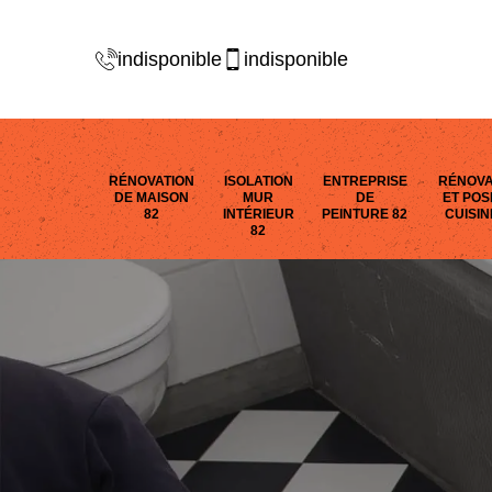
indisponible
indisponible
RÉNOVATION
ISOLATION
ENTREPRISE
RÉNOVA
DE MAISON
MUR
DE
ET POS
82
INTÉRIEUR
PEINTURE 82
CUISIN
82