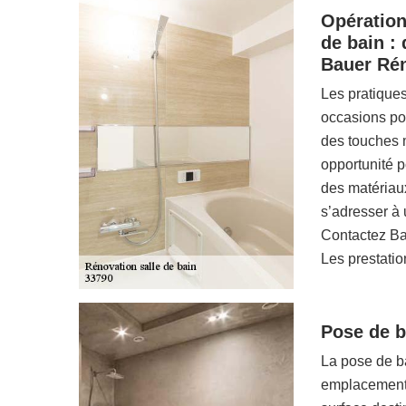
Opération
de bain : 
Bauer Ré
Les pratiques
occasions po
des touches 
opportunité p
des matériaux 
s’adresser à 
Contactez Ba
Les prestatio
Pose de ba
La pose de ba
emplacement.