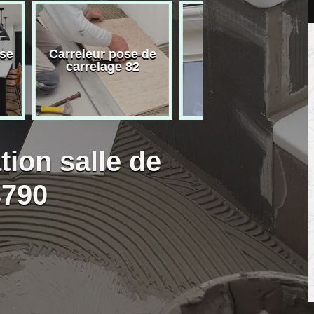
ose de
Peinture mur 82
Electricien 8
e 82
tion salle de
3790