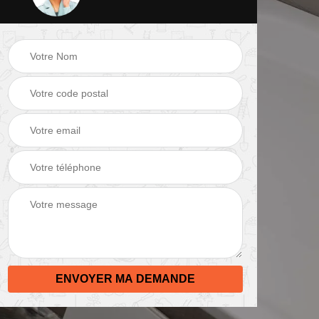
Plaquiste pose de
2
Plombier 82
cloison et placo 82