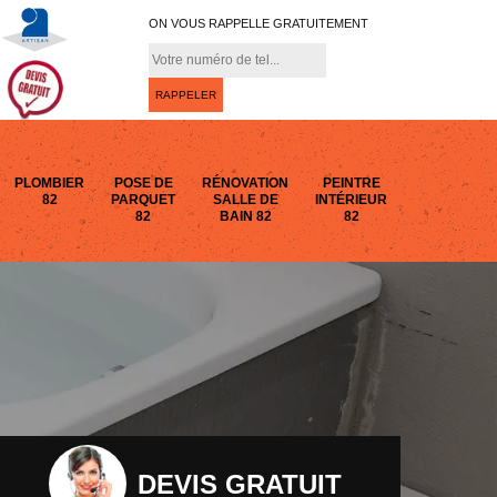
ON VOUS RAPPELLE GRATUITEMENT
PLOMBIER
POSE DE
RÉNOVATION
PEINTRE
82
PARQUET
SALLE DE
INTÉRIEUR
82
BAIN 82
82
DEVIS GRATUIT