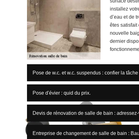
surface desti
installez vot
d’eau et de t
êtes satisfai
nouvelle bai
dernier disp
fonctionnemen
Pose de w.c. et w.c. suspendus : confier la tâch
Pose d'évier : quid du prix.
Devis de rénovation de salle de bain : adresse
Entreprise de changement de salle de bain : Ba