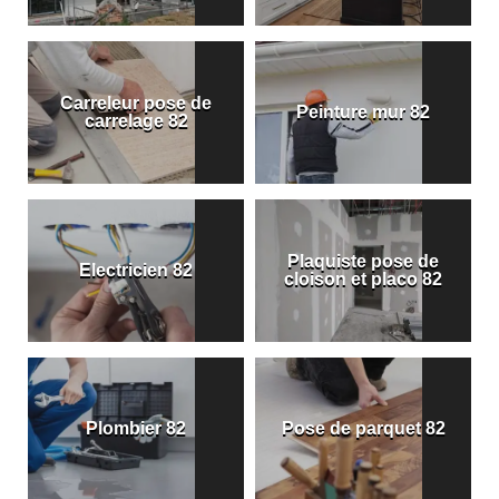
Carreleur pose de
Peinture mur 82
carrelage 82
Plaquiste pose de
Electricien 82
cloison et placo 82
Plombier 82
Pose de parquet 82