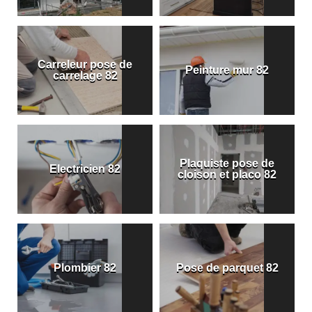
Carreleur pose de
Peinture mur 82
carrelage 82
Plaquiste pose de
Electricien 82
cloison et placo 82
Plombier 82
Pose de parquet 82