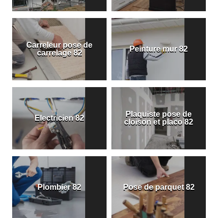
Carreleur pose de
Peinture mur 82
carrelage 82
Plaquiste pose de
Electricien 82
cloison et placo 82
Plombier 82
Pose de parquet 82