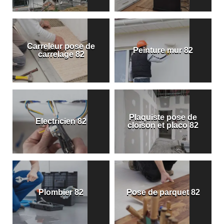
Carreleur pose de
Peinture mur 82
carrelage 82
Plaquiste pose de
Electricien 82
cloison et placo 82
Plombier 82
Pose de parquet 82