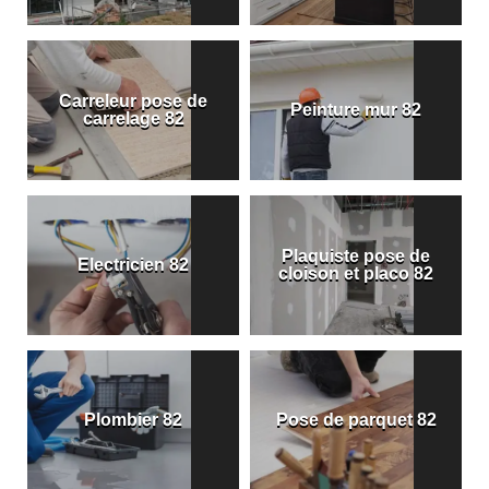
Carreleur pose de
Peinture mur 82
carrelage 82
Plaquiste pose de
Electricien 82
cloison et placo 82
Plombier 82
Pose de parquet 82