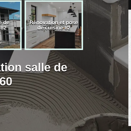
e de
Rénovation et pose
Carreleur pose
 82
de cuisine 82
carrelage 82
tion salle de
360