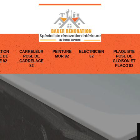
TION
CARRELEUR
PEINTURE
ELECTRICIEN
PLAQUISTE
E DE
POSE DE
MUR 82
82
POSE DE
E 82
CARRELAGE
CLOISON ET
82
PLACO 82