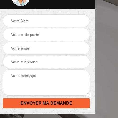
 de
Peinture mur 82
Electricien 82