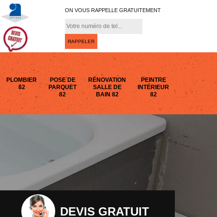
ON VOUS RAPPELLE GRATUITEMENT
PLOMBIER
POSE DE
RÉNOVATION
PEINTRE
82
PARQUET
SALLE DE
INTÉRIEUR
82
BAIN 82
82
DEVIS GRATUIT