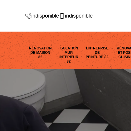
indisponible
indisponible
RÉNOVATION
ISOLATION
ENTREPRISE
RÉNOVA
DE MAISON
MUR
DE
ET POS
82
INTÉRIEUR
PEINTURE 82
CUISIN
82