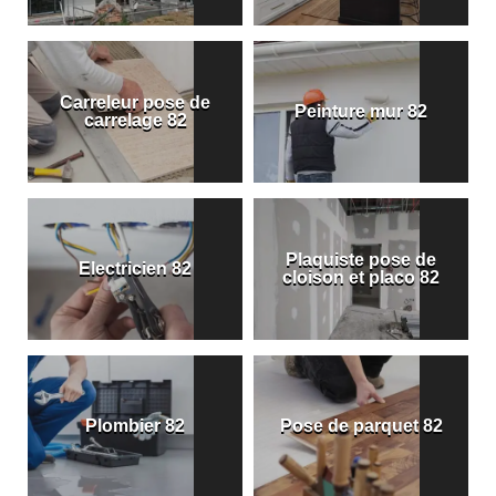
Carreleur pose de
Peinture mur 82
carrelage 82
Plaquiste pose de
Electricien 82
cloison et placo 82
Plombier 82
Pose de parquet 82