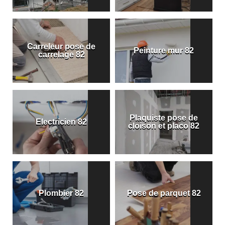
Carreleur pose de
Peinture mur 82
carrelage 82
Plaquiste pose de
Electricien 82
cloison et placo 82
Plombier 82
Pose de parquet 82