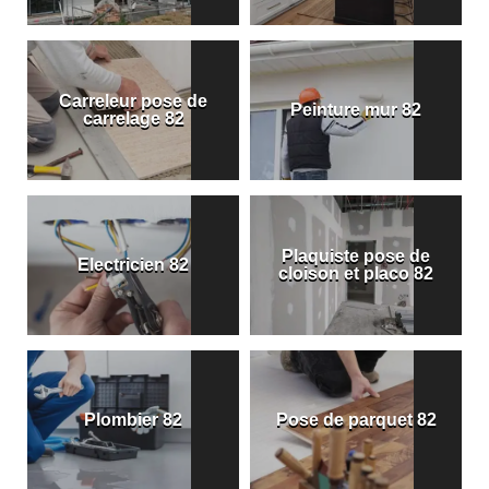
Carreleur pose de
Peinture mur 82
carrelage 82
Plaquiste pose de
Electricien 82
cloison et placo 82
Plombier 82
Pose de parquet 82