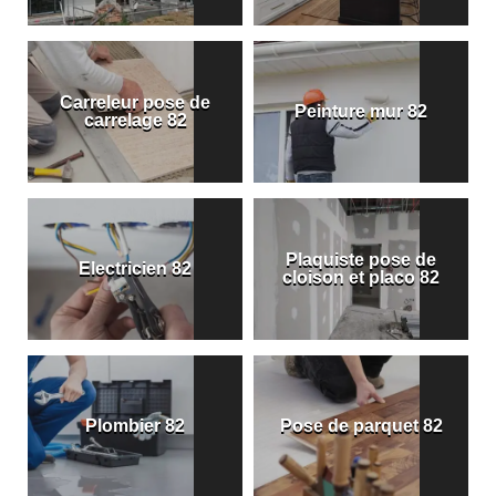
Carreleur pose de
Peinture mur 82
carrelage 82
Plaquiste pose de
Electricien 82
cloison et placo 82
Plombier 82
Pose de parquet 82