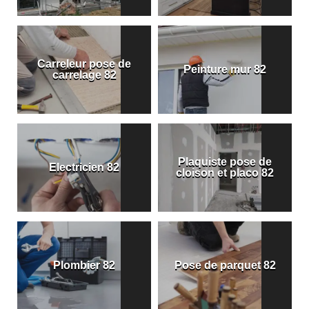
Carreleur pose de
Peinture mur 82
carrelage 82
Plaquiste pose de
Electricien 82
cloison et placo 82
Plombier 82
Pose de parquet 82