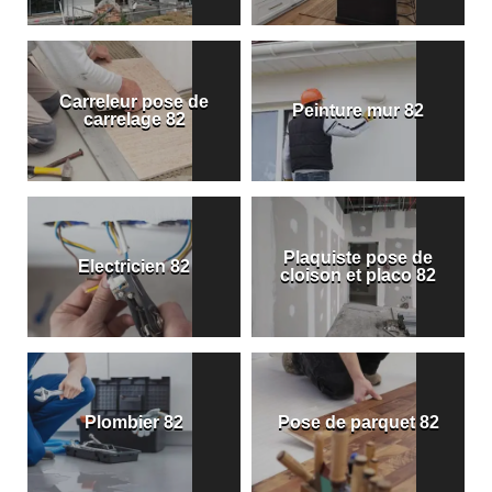
Carreleur pose de
Peinture mur 82
carrelage 82
Plaquiste pose de
Electricien 82
cloison et placo 82
Plombier 82
Pose de parquet 82