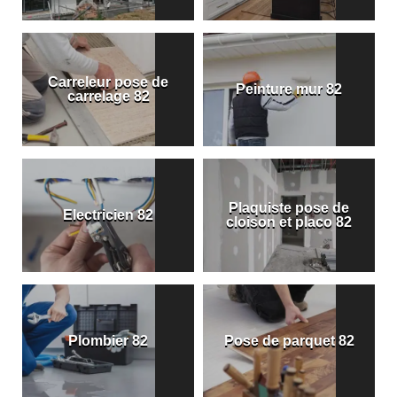
Carreleur pose de
Peinture mur 82
carrelage 82
Plaquiste pose de
Electricien 82
cloison et placo 82
Plombier 82
Pose de parquet 82