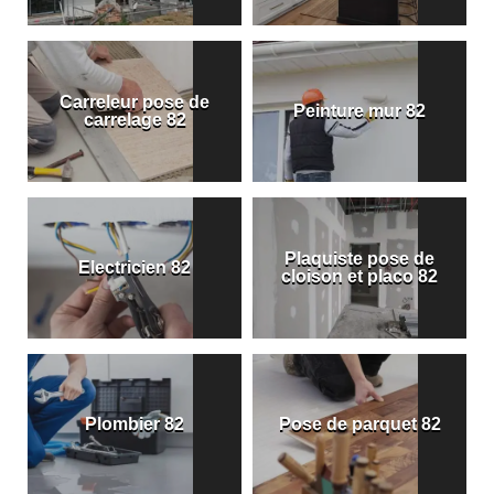
Carreleur pose de
Peinture mur 82
carrelage 82
Plaquiste pose de
Electricien 82
cloison et placo 82
Plombier 82
Pose de parquet 82