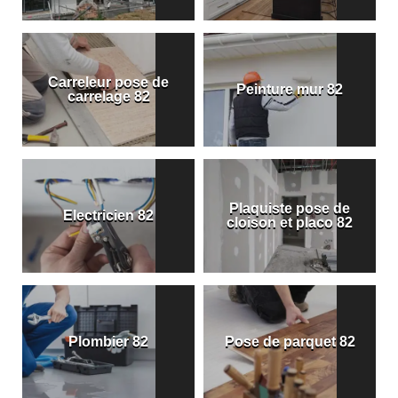
Carreleur pose de
Peinture mur 82
carrelage 82
Plaquiste pose de
Electricien 82
cloison et placo 82
Plombier 82
Pose de parquet 82