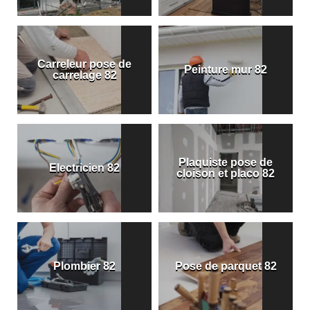
Carreleur pose de
Peinture mur 82
carrelage 82
Plaquiste pose de
Electricien 82
cloison et placo 82
Plombier 82
Pose de parquet 82