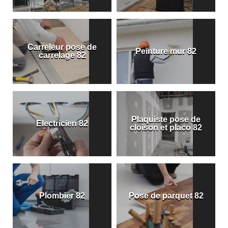
Carreleur pose de
Peinture mur 82
carrelage 82
Plaquiste pose de
Electricien 82
cloison et placo 82
Plombier 82
Pose de parquet 82