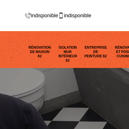
indisponible
indisponible
RÉNOVATION
ISOLATION
ENTREPRISE
RÉNOVA
DE MAISON
MUR
DE
ET POS
82
INTÉRIEUR
PEINTURE 82
CUISIN
82