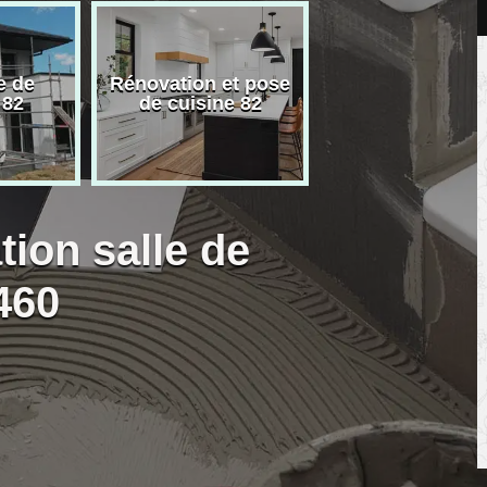
e de
Rénovation et pose
Carreleur pose
 82
de cuisine 82
carrelage 82
tion salle de
460