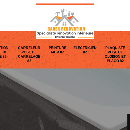
TION
CARRELEUR
PEINTURE
ELECTRICIEN
PLAQUISTE
E DE
POSE DE
MUR 82
82
POSE DE
E 82
CARRELAGE
CLOISON ET
82
PLACO 82