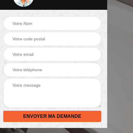
 de
Peinture mur 82
Electricien 82