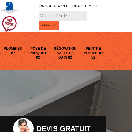
ON VOUS RAPPELLE GRATUITEMENT
PLOMBIER
POSE DE
RÉNOVATION
PEINTRE
82
PARQUET
SALLE DE
INTÉRIEUR
82
BAIN 82
82
DEVIS GRATUIT