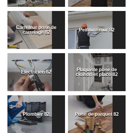
Carreleur pose de
Peinture mur 82
carrelage 82
Plaquiste pose de
Electricien 82
cloison et placo 82
Plombier 82
Pose de parquet 82