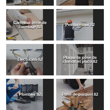
Carreleur pose de
Peinture mur 82
carrelage 82
Plaquiste pose de
Electricien 82
cloison et placo 82
Plombier 82
Pose de parquet 82